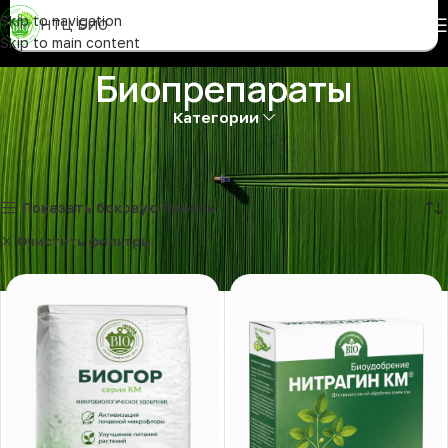
Skip to navigation
НТЦ БИО
Skip to main content
Биопрепараты
Категории
Показаны все результаты (3)
Показать боковую панель
Очистить фильтры
Биоудобрения
Санитарная обработка