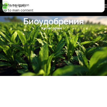
Skip to navigation
НТЦ БИО
Skip to main content
Биоудобрения
Категории
Очистить фильтры
Консерванты
Товаров, соответствующих вашему запросу, не обнаружено.