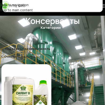
Skip to navigation
НТЦ БИО
Skip to main content
Консерванты
Категории
Отображение единственного товара
Показать боковую панель
Очистить фильтры
Консерванты