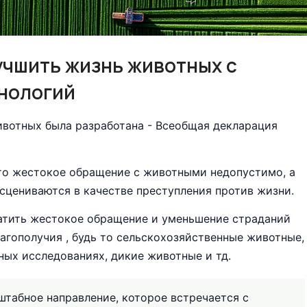
								 16.12.2025							
учшить жизнь животных с
нологий
ивотных была разработана - Всеобщая декларация
что жестокое обращение с животными недопустимо, а
асцениваются в качестве преступления против жизни.
ратить жестокое обращение и уменьшение страданий
агополучия , будь то сельскохозяйственные животные,
ых исследованиях, дикие животные и тд.
табное направление, которое встречается с