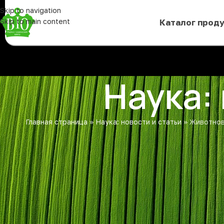
Skip to navigation
Skip to main content
Каталог прод
Наука:
Главная страница
»
Наука: новости и статьи
»
Животнов
СТ
Животноводство без антибиоти
сохраняют продуктивн