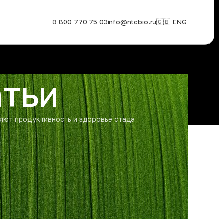
8 800 770 75 03
info@ntcbio.ru
🇬🇧 ENG
атьи
яют продуктивность и здоровье стада
РУБРИКИ
и
Наука
Новости