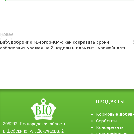
Новее
Биоудобрение «Биогор-КМ»: как сократить сроки
созревания урожая на 2 недели и повысить урожайность
ПРОДУКТЫ
Кормовые добав
Сорбенты
309292, Белгородская область,
Консерванты
г. Шебекино, ул. Докучаева, 2
Биоудобрения