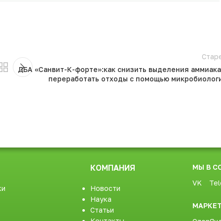
Стар
ДБА «Санвит-К-форте»:как снизить выделения аммиака
переработать отходы с помощью микробиолог
КОМПАНИЯ
МЫ В С
VK
Tel
ки
Новости
Наука
МАРКЕ
Статьи
Контакты