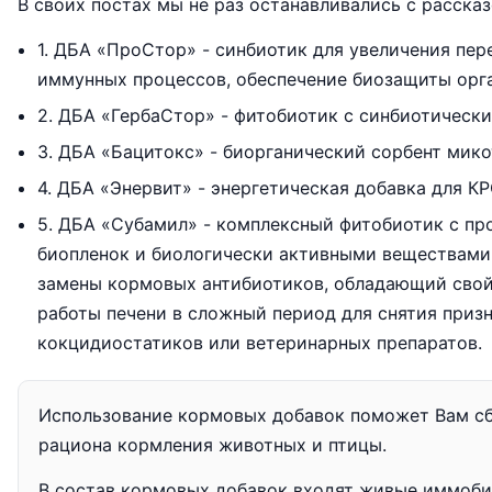
В своих постах мы не раз останавливались с расска
1. ДБА «ПроСтор» - синбиотик для увеличения пе
иммунных процессов, обеспечение биозащиты орг
2. ДБА «ГербаСтор» - фитобиотик с синбиотическ
3. ДБА «Бацитокс» - биорганический сорбент мик
4. ДБА «Энервит» - энергетическая добавка для К
5. ДБА «Субамил» - комплексный фитобиотик с п
биопленок и биологически активными веществами 
замены кормовых антибиотиков, обладающий свой
работы печени в сложный период для снятия приз
кокцидиостатиков или ветеринарных препаратов.
Использование кормовых добавок поможет Вам сб
рациона кормления животных и птицы.
В состав кормовых добавок входят живые иммоби