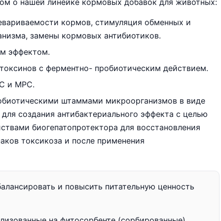
зом о нашей линейке кормовых добавок для животных:
ревариваемости кормов, стимуляция обменных и
анизма, замены кормовых антибиотиков.
им эффектом.
отоксинов с ферментно- пробиотическим действием.
РС и МРС.
робиотическими штаммами микроорганизмов в виде
для создания антибактериального эффекта с целью
ствами биогепатопротектора для восстановления
наков токсикоза и после применения
алансировать и повысить питательную ценность
лизованные на фитосорбенте (сорбированные)