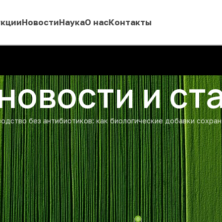
укции
Новости
Наука
О нас
Контакты
 новости и ст
одство без антибиотиков: как биологические добавки сохран
АТЬИ
ков: как биологические добавк
ость и здоровье стада
0