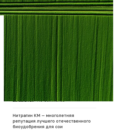
НЕДАВНЕЕ
Посетили День
Тамбовского поля 2026
09.07.2026
No Comments
Приняли участие во
Всероссийской научно-
практической
конференции
09.07.2026
No Comments
Бацитокс -2.0 – сорбент и пробиотик
22.12.2025
No Comments
Нитрагин КМ — многолетняя
репутация лучшего отечественного
биоудобрения для сои