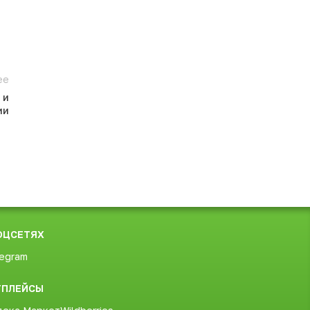
ее
 и
ии
ОЦСЕТЯХ
egram
ТПЛЕЙСЫ