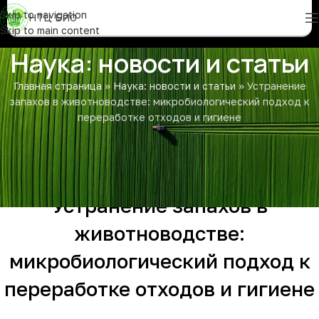
Skip to navigation
НТЦ БИО
Skip to main content
Наука: новости и статьи
Главная страница
»
Наука: новости и статьи
»
Устранение
запахов в животноводстве: микробиологический подход к
переработке отходов и гигиене
СТАТЬИ
Устранение запахов в
животноводстве:
микробиологический подход к
переработке отходов и гигиене