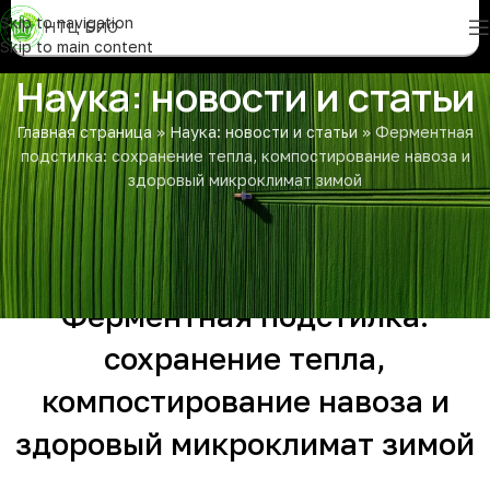
Skip to navigation
НТЦ БИО
Skip to main content
Наука: новости и статьи
Главная страница
»
Наука: новости и статьи
»
Ферментная
подстилка: сохранение тепла, компостирование навоза и
здоровый микроклимат зимой
СТАТЬИ
Ферментная подстилка:
сохранение тепла,
компостирование навоза и
здоровый микроклимат зимой