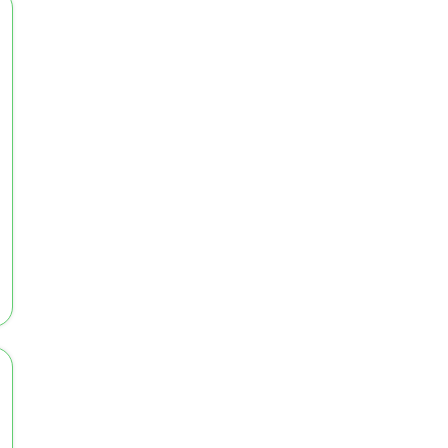
		
		