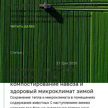
содержания в холодный период
Особенности выращивания поросят в осенний период
«Особенности выращивания поросят в осенний
период». Прежде всего важн...
ЧИТАТЬ ДАЛЕЕ
Статьи
						17 Дек 2025			
Ферментная подстилка:
сохранение тепла,
компостирование навоза и
здоровый микроклимат зимой
Сохранение тепла и микроклимата в помещениях
содержания животных С наступлением зимних
холодов все больше интересует вопрос сохр...