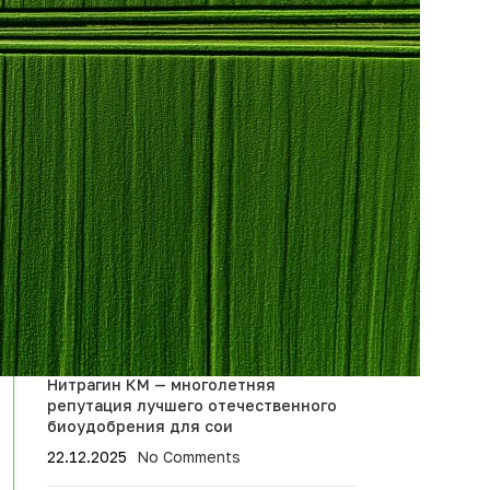
Посетили День
Тамбовского поля 2026
09.07.2026
No Comments
Приняли участие во
Всероссийской научно-
практической
конференции
09.07.2026
No Comments
		
Бацитокс -2.0 – сорбент и пробиотик
22.12.2025
No Comments
Нитрагин КМ — многолетняя
репутация лучшего отечественного
биоудобрения для сои
22.12.2025
No Comments