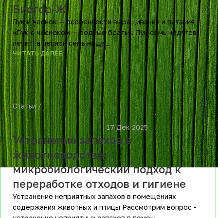
Биогор-Ж
Лук и чеснок — особенности выращивания и питания
«Лук с чесноком — родные братья. Лук семь недугов
лечит, а чеснок семь неду...
ЧИТАТЬ ДАЛЕЕ
Статьи
						17 Дек 2025					
Устранение запахов в
животноводстве:
микробиологический подход к
переработке отходов и гигиене
Устранение неприятных запахов в помещениях
содержания животных и птицы Рассмотрим вопрос -
устранение неприятных запахов в помещ...