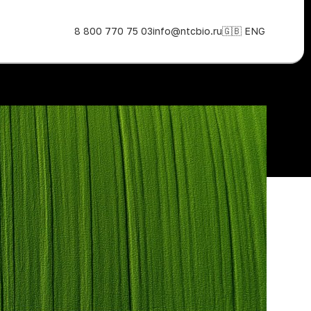
8 800 770 75 03
info@ntcbio.ru
🇬🇧 ENG
РУБРИКИ
Наука
Новости
		
НЕДАВНЕЕ