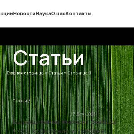
укции
Новости
Наука
О нас
Контакты
Статьи
Главная страница
»
Статьи
»
Страница 3
Статьи
						17 Дек 2025			
Выращивание поросят осенью:
уход, кормление и условия