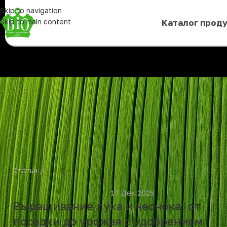
Skip to navigation
Skip to main content
Каталог прод
Статьи
						17 Дек 2025					
Выращивание лука и чеснока: от
посадки до урожая с удобрением